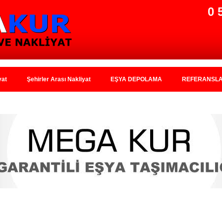
0 
yat
Şehirler Arası Nakliyat
EŞYA DEPOLAMA
REFERANSL