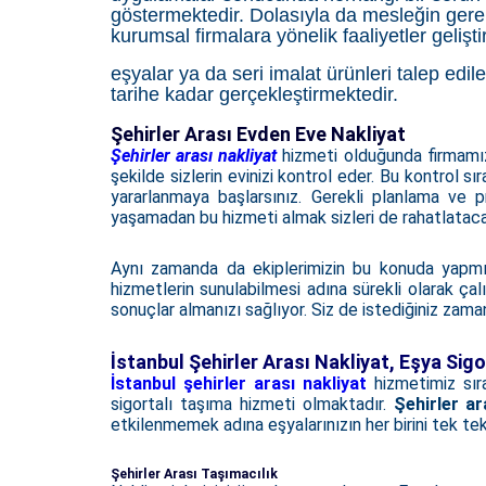
göstermektedir. Dolasıyla da mesleğin gerek
kurumsal firmalara yönelik faaliyetler gelişti
eşyalar ya da seri imalat ürünleri talep edi
tarihe kadar gerçekleştirmektedir.
Şehirler Arası Evden Eve Nakliyat
Şehirler arası nakliyat
hizmeti olduğunda firmamız m
şekilde sizlerin evinizi kontrol eder. Bu kontrol s
yararlanmaya başlarsınız. Gerekli planlama ve pr
yaşamadan bu hizmeti almak sizleri de rahatlataca
Aynı zamanda da ekiplerimizin bu konuda yapmış o
hizmetlerin sunulabilmesi adına sürekli olarak ça
sonuçlar almanızı sağlıyor. Siz de istediğiniz zaman
İstanbul Şehirler Arası Nakliyat, Eşya Sig
İstanbul şehirler arası nakliyat
hizmetimiz sı
sigortalı taşıma hizmeti olmaktadır.
Şehirler ar
etkilenmemek adına eşyalarınızın her birini tek tek 
Şehirler Arası Taşımacılık