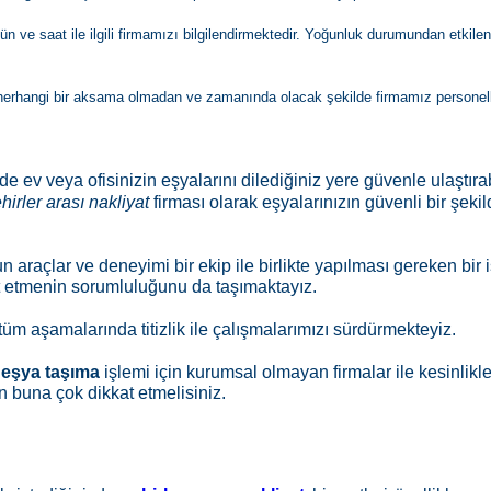
n ve saat ile ilgili firmamızı bilgilendirmektedir. Yoğunluk durumundan etkil
 herhangi bir aksama olmadan ve zamanında olacak şekilde firmamız personel
r de ev veya ofisinizin eşyalarını dilediğiniz yere güvenle ulaştırab
hirler arası nakliyat
firması olarak eşyalarınızın güvenli bir şekil
n araçlar ve deneyimi bir ekip ile birlikte yapılması gereken bir 
 etmenin sorumluluğunu da taşımaktayız.
tüm aşamalarında titizlik ile çalışmalarımızı sürdürmekteyiz.
ı eşya taşıma
işlemi için kurumsal olmayan firmalar ile kesinlik
buna çok dikkat etmelisiniz.