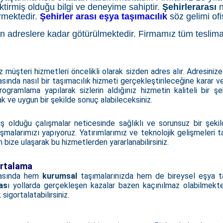
tirmiş olduğu bilgi ve deneyime sahiptir.
Şehirlerarası
n
rmektedir.
Şehirler arası eşya taşımacılık
söz gelimi of
len adreslere kadar götürülmektedir. Firmamız tüm teslima
üşteri hizmetleri öncelikli olarak sizden adres alır. Adresinize 
ırasında nasıl bir taşımacılık hizmeti gerçekleştirileceğine karar v
ogramlama yapılarak sizlerin aldığınız hizmetin kaliteli bir ş
k ve uygun bir şekilde sonuç alabileceksiniz.
lduğu çalışmalar neticesinde sağlıklı ve sorunsuz bir şekilde iş
lışmalarımızı yapıyoruz. Yatırımlarımız ve teknolojik gelişmeleri
 bize ulaşarak bu hizmetlerden yararlanabilirsiniz.
ortalama
rasında hem
kurumsal
taşımalarınızda hem de bireysel eşya ta
as
ı yollarda gerçekleşen kazalar bazen kaçınılmaz olabilmek
sigortalatabilirsiniz.