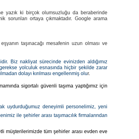
r ne yazık ki birçok olumsuzluğu da beraberinde
omik sorunları ortaya çıkmaktadır. Google arama
e; eşyanın taşınacağı mesafenin uzun olması ve
dir. Biz nakliyat sürecinde evinizden aldığımız
n gerekse yolculuk esnasında hiçbir şekilde zarar
ılmadan dolayı kırılması engellenmiş olu
r.
amamında sigortalı güvenli taşıma yaptığımız için
ak uydurduğumuz deneyimli personelimiz, yeni
imiz ile şehirler arası taşımacılık firmalarından
li müşterilerimizde tüm şehirler arası evden eve