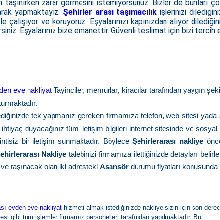
n taşınırken zarar görmesini istemiyorsunuz. Bizler de bunları çok
anarak yapmaktayız.
Şehirler arası taşımacılık
işlerinizi dilediğ
e çalışıyor ve koruyoruz. Eşyalarınızı kapınızdan alıyor dilediği
siniz. Eşyalarınız bize emanettir. Güvenli teslimat için bizi tercih e
vden eve nakliyat
Tayinciler, memurlar, kiracılar tarafından yaygın şek
turmaktadır.
ediğinizde tek yapmanız gereken firmamıza telefon, web sitesi yad
n ihtiyaç duyacağınız tüm iletişim bilgileri internet sitesinde ve so
sintisiz bir iletişim sunmaktadır. Böylece
Şehirlerarası nakliye
önce
ehirlerarası Nakliye
talebinizi firmamıza ilettiğinizde detayları bel
ve taşınacak olan iki adresteki
Asansör
durumu fiyatları konusunda d
i
ası evden eve nakliyat
hizmeti almak istediğinizde nakliye sizin için son derec
esi gibi tüm işlemler firmamız personelleri tarafından yapılmaktadır. Bu