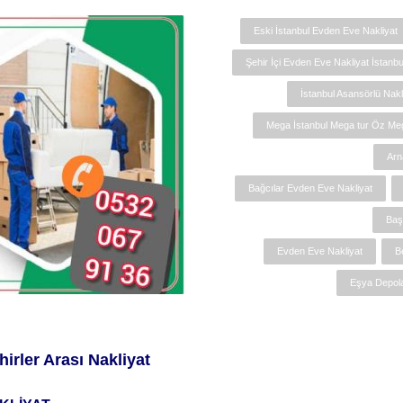
Eski İstanbul Evden Eve Nakliyat
Şehir İçi Evden Eve Nakliyat İstanbu
İstanbul Asansörlü Nakl
Mega İstanbul Mega tur Öz Me
Arn
Bağcılar Evden Eve Nakliyat
Baş
Evden Eve Nakliyat
B
Eşya Depola
hirler Arası Nakliyat