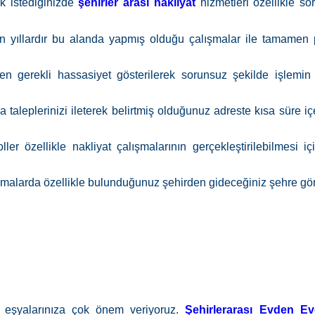
k istediğinizde
şehirler arası nakliyat
hizmetleri özellikle s
n yıllardır bu alanda yapmış olduğu çalışmalar ile tamamen pr
ren gerekli hassasiyet gösterilerek sorunsuz şekilde işlem
aleplerinizi ileterek belirtmiş olduğunuz adreste kısa süre içe
ller özellikle nakliyat çalışmalarının gerçekleştirilebilmesi i
şmalarda özellikle bulunduğunuz şehirden gideceğiniz şehre göre
ve eşyalarınıza çok önem veriyoruz.
Şehirlerarası Evden Ev