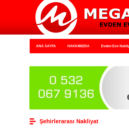
ANA SAYFA
HAKKIMIZDA
Evden Eve Nakli
Şehirlerarası Nakliyat