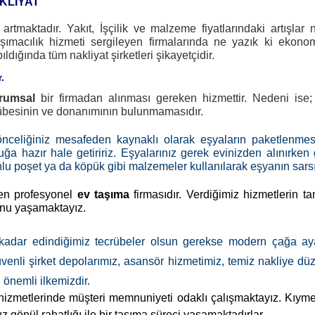
KLİYAT
rtmaktadır. Yakıt, İşçilik ve malzeme fiyatlarındaki artışla
taşımacılık hizmeti sergileyen firmalarında ne yazık ki ekon
ldığında tüm nakliyat şirketleri şikayetçidir.
.
rumsal
bir firmadan alınması gereken hizmettir. Nedeni is
crübesinin ve donanımının bulunmamasıdır.
önceliğiniz mesafeden kaynaklı olarak eşyaların paketlenmesi
uğa hazır hale getiririz. Eşyalarınız gerek evinizden alınırke
onlu poşet ya da köpük gibi malzemeler kullanılarak eşyanın sars
en profesyonel
ev taşıma
firmasıdır. Verdiğimiz hizmetlerin t
runu yaşamaktayız.
kadar edindiğimiz tecrübeler olsun gerekse modern çağa ay
enli şirket depolarımız, asansör hizmetimiz, temiz nakliye düzen
 önemli ilkemizdir.
izmetlerinde müşteri memnuniyeti odaklı çalışmaktayız. Kıymet
z gönül rahatlığı ile bir taşıma süreci yaşamaktadırlar.