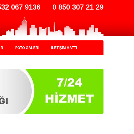
532 067 9136
0 850 307 21 29
AR
FOTO GALERİ
İLETİŞİM HATTI