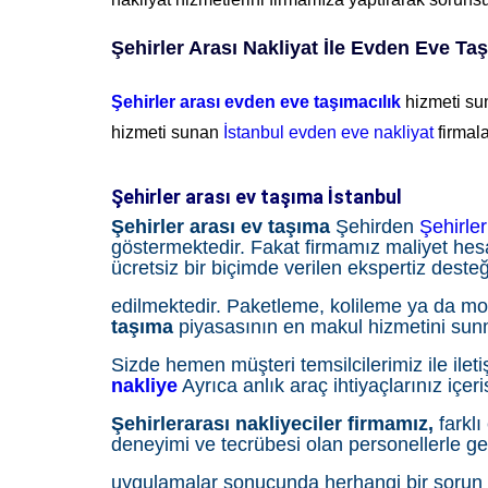
Şehirler Arası Nakliyat İle Evden Eve Taş
Şehirler arası evden eve taşımacılık
hizmeti su
hizmeti sunan
İstanbul evden eve nakliyat
firmala
Şehirler arası ev taşıma İstanbul
Şehirler arası ev taşıma
Şehirden
Şehirler
göstermektedir. Fakat firmamız maliyet he
ücretsiz bir biçimde verilen ekspertiz deste
edilmektedir. Paketleme, kolileme ya da mont
taşıma
piyasasının en makul hizmetini sunm
Sizde hemen müşteri temsilcilerimiz ile ileti
nakliye
Ayrıca anlık araç ihtiyaçlarınız içer
Şehirlerarası nakliyeciler firmamız,
farklı
deneyimi ve tecrübesi olan personellerle ge
uygulamalar sonucunda herhangi bir sorun y