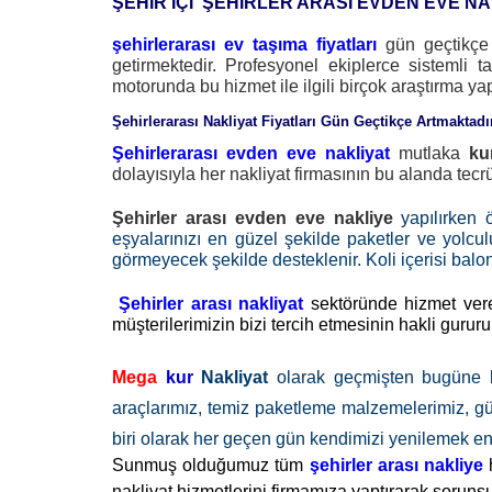
ŞEHİR İÇİ ŞEHİRLER ARASI EVDEN EVE NA
şehirlerarası ev taşıma fiyatları
gün geçtikçe a
getirmektedir. Profesyonel ekiplerce sistemli 
motorunda bu hizmet ile ilgili birçok araştırma yapı
Şehirlerarası Nakliyat Fiyatları Gün Geçtikçe Artmaktadır
Şehirlerarası evden eve nakliyat
mutlaka
ku
dolayısıyla her nakliyat firmasının bu alanda te
Şehirler arası evden eve nakliye
yapılırken 
eşyalarınızı en güzel şekilde paketler ve yolcul
görmeyecek şekilde desteklenir. Koli içerisi bal
Şehirler arası nakliyat
sektöründe hizmet ver
müşterilerimizin bizi tercih etmesinin hakli guru
Mega
kur
Nakliyat
olarak geçmişten bugüne 
araçlarımız, temiz paketleme malzemelerimiz, güv
biri olarak her geçen gün kendimizi yenilemek en
Sunmuş olduğumuz tüm
şehirler arası nakliye
h
nakliyat hizmetlerini firmamıza yaptırarak sorunsu