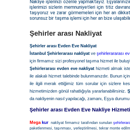
Nakliye işlerinizi özenle yapmaktayız. Eşyalarınızı
işlerimizi sizlerin memnuniyetleri için titiz davr
taşıyoruz ve zarar görmemeleri için her an dikkatl
sorunsuz bir taşıma işlemi için her an bize ulaşabilir
Şehirler arası Nakliyat
Şehirler arası Evden Eve Nakliyat
İstanbul Şehirlerarası nakliyat
ve
şehirlerararası e
için firmamız sizi profesyonel taşıma hizmet ile buluş
Şehirlerarası evden eve nakliyat
hizmeti almak ist
ile alakalı hizmet talebinde bulunmanızdır. Bunun içi
ile ilgili merak ettiğimiz tüm sorular için sizlere ke
hizmetimizden gönül rahatlığıyla yararlanabilirsiniz.
Ş
da nakliyenin nasıl yapılacağı, zamanı, Eşya durumu 
Şehirler arası Evden Eve Nakliye Hizmet
Mega
kur
nakliyat firmamız tarafından sunulan
şehirlerar
paketlenmesi, taşınması, yerleştirilmesi, tekrar monte edilm