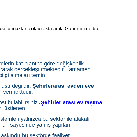
abusu olmaktan çok uzakta artık. Günümüzde bu
relerin kat planına göre değişkenlik
urarak gerçekleştirmektedir. Tamamen
bilgi almaları temin
usu değildir.
Şehirlerarası evden eve
m vermektedir.
sı bulabilirsiniz
.Şehirler arası ev taşıma
ini üstlenen
işlemleri yalnızca bu sektör ile alakalı
nun sayesinde yanlış yapılan
aşkındır bu sektörde faaliyet