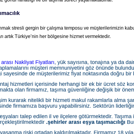
ımacılık
nmak stresli gergin bir çalışma temposu ve müşterilerimizin k
rı artık Türkiye’nin her bölgesine hizmet vermektedir.
 arası Nakliyat Fiyatları
, yük sayısına, tonajına ya da dai
saplamalarını müşteri memnuniyetini göz önünde bulund
ği sayesinde de müşterilerimiz fiyat noktasında doğru bir 
aj hizmetleri içerisinde herhangi bir ek bir ücret söz kon
akta olan firmamız, taşıma güvenliğine değişik bir öne
şim kurarak nitelikli bir hizmeti makul rakamlarla alma şan
isinde firmamıza başvuru yapabilirsiniz. Sektörün liderliğ
 eşyaları talep edilen il ve ilçelere götürmektedir. Taşıma 
rçekleştirilmektedir
.şehirler arası eşya taşımacılığı
Bu
aşanma riski ortadan kaldırılmaktadır. Firmamız 18 yıla 