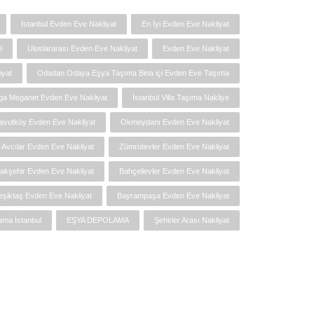
İstanbul Evden Eve Nakliyat
En İyi Evden Eve Nakliyat
l
Uluslararası Evden Eve Nakliyat
Evden Eve Nakliyat
iyat
Odadan Odaya Eşya Taşıma Bina içi Evden Eve Taşıma
ga Meganet Evden Eve Nakliyat
İstanbul Villa Taşıma Nakliye
avutköy Evden Eve Nakliyat
Okmeydanı Evden Eve Nakliyat
Avcılar Evden Eve Nakliyat
Zümrütevler Evden Eve Nakliyat
akşehir Evden Eve Nakliyat
Bahçelievler Evden Eve Nakliyat
eşiktaş Evden Eve Nakliyat
Bayrampaşa Evden Eve Nakliyat
ma İstanbul
EŞYA DEPOLAMA
Şehirler Arası Nakliyat