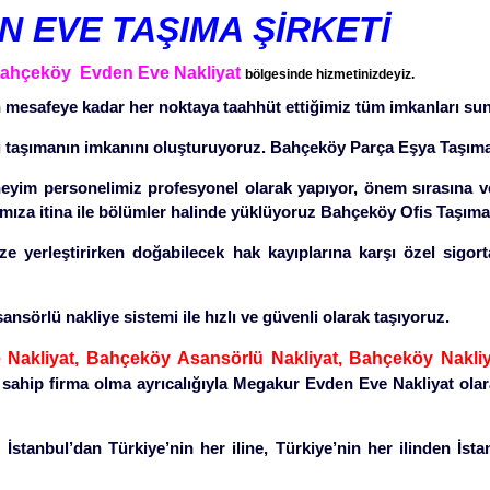
 EVE TAŞIMA ŞİRKETİ
ahçeköy Evden Eve Nakliyat
bölgesinde hizmetinizdeyiz.
 mesafeye kadar her noktaya taahhüt ettiğimiz tüm imkanları su
inalı taşımanın imkanını oluşturuyoruz. Bahçeköy Parça Eşya Taşım
neyim personelimiz profesyonel olarak yapıyor, önem sırasına ve
arımıza itina ile bölümler halinde yüklüyoruz Bahçeköy Ofis Ta
ze yerleştirirken doğabilecek hak kayıplarına karşı özel sigorta
ansörlü nakliye sistemi ile hızlı ve güvenli olarak taşıyoruz.
Nakliyat, Bahçeköy Asansörlü Nakliyat, Bahçeköy Nakliy
 sahip firma olma ayrıcalığıyla Megakur Evden Eve Nakliyat olar
İstanbul’dan Türkiye’nin her iline, Türkiye’nin her ilinden İsta