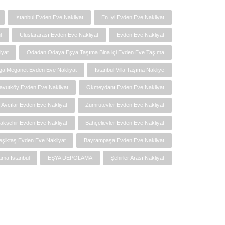
İstanbul Evden Eve Nakliyat
En İyi Evden Eve Nakliyat
l
Uluslararası Evden Eve Nakliyat
Evden Eve Nakliyat
iyat
Odadan Odaya Eşya Taşıma Bina içi Evden Eve Taşıma
ga Meganet Evden Eve Nakliyat
İstanbul Villa Taşıma Nakliye
avutköy Evden Eve Nakliyat
Okmeydanı Evden Eve Nakliyat
Avcılar Evden Eve Nakliyat
Zümrütevler Evden Eve Nakliyat
akşehir Evden Eve Nakliyat
Bahçelievler Evden Eve Nakliyat
eşiktaş Evden Eve Nakliyat
Bayrampaşa Evden Eve Nakliyat
ma İstanbul
EŞYA DEPOLAMA
Şehirler Arası Nakliyat