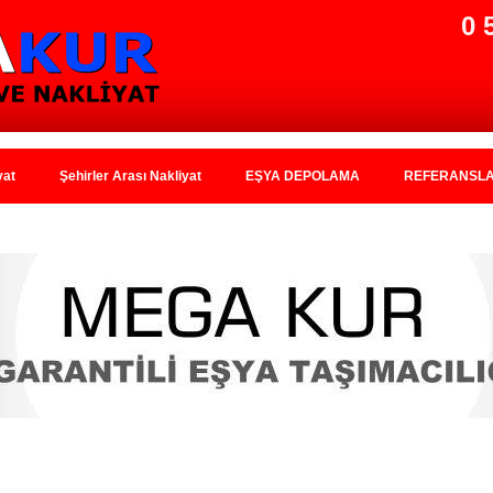
0 
yat
Şehirler Arası Nakliyat
EŞYA DEPOLAMA
REFERANSL