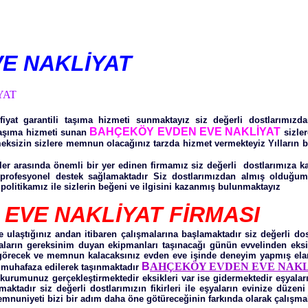
E NAKLİYAT
YAT
fiyat garantili taşıma hizmeti sunmaktayız siz değerli dostlarımı
BAHÇEKÖY EVDEN EVE NAKLİYAT
taşıma hizmeti sunan
sizler
ksizin sizlere memnun olacağınız tarzda hizmet vermekteyiz Yılların bil
iler arasında önemli bir yer edinen firmamız siz değerli dostlarımıza 
profesyonel destek sağlamaktadır Siz dostlarımızdan almış olduğumuz
politikamız ile sizlerin beğeni ve ilgisini kazanmış bulunmaktayız
EVE NAKLİYAT FİRMASI
e ulaştığınız andan itibaren çalışmalarına başlamaktadır siz değerli do
şyaların gereksinim duyan ekipmanları taşınacağı günün evvelinden eks
i görecek ve memnun kalacaksınız evden eve işinde deneyim yapmış ela
B
AHÇEKÖY EVDEN EVE NAK
le muhafaza edilerek taşınmaktadır
rumunuz gerçekleştirmektedir eksikleri var ise gidermektedir eşyaları
ılmaktadır siz değerli dostlarımızın fikirleri ile eşyaların evinize düze
mnuniyeti bizi bir adım daha öne götüreceğinin farkında olarak çalışmal