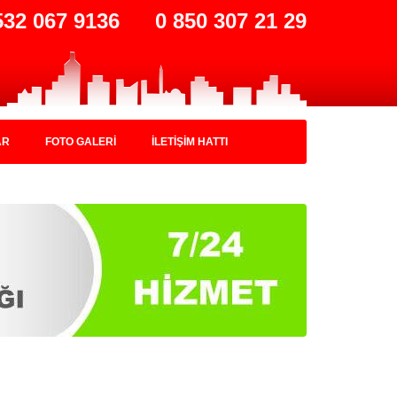
532 067 9136
0 850 307 21 29
AR
FOTO GALERİ
İLETİŞİM HATTI