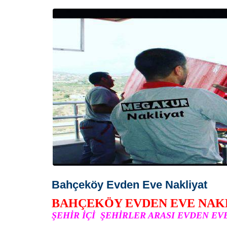
Bahçeköy Evden Eve Nakliyat
BAHÇEKÖY EVDEN EVE NAK
ŞEHİR İÇİ ŞEHİRLER ARASI EVDEN EV