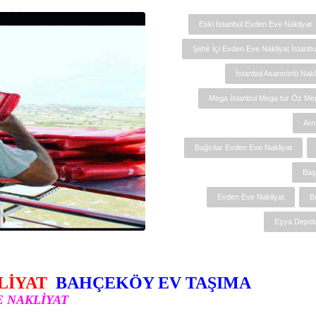
Eski İstanbul Evden Eve Nakliyat
Şehir İçi Evden Eve Nakliyat İstanbu
İstanbul Asansörlü Nakl
Mega İstanbul Mega tur Öz Me
Arn
Bağcılar Evden Eve Nakliyat
Baş
Evden Eve Nakliyat
B
Eşya Depola
LİYAT
BAHÇEKÖY EV TAŞIMA
E NAKLİYAT