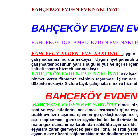
BAHÇEKÖY EVDEN EVE NAKLİYAT
BAHÇEKÖY EVDEN EV
BAHCEKÖY TOPLAMALI EVDEN EVE NAKLİ
BAHÇEKÖY EVDEN EVE NAKLİYAT
uygun 
çalışmalarımızı sürdürmekteyiz Uygun fiyat garantili 
çalışma temposunun yanı sıra güler yüz ve ilgi esirgeme
kaliteli taşıma hizmeti sunmaktayız.
BAHÇEKÖY EVDEN EVE NAKLİYAT
nakliyec
hizmet veren firmamız evinizin taşınması işleminde 
düzenlemekteyiz Sizlere layık çalışmalarımız ve hizmet 
BAHÇEKÖY EVDEN 
BAHÇEKÖY EVDEN EVE NAKLİYAT
olarak biz
saat ve eşya bilgilerini not alarak taşınacağı güne e
pratik evinizin taşınma işlemini gerçekleştireceğimiz
sarılı toplanması gereken eşyalar kaliteli kolilerimiz i
marangoz elamanımız tarafından sökülüp aynı şekilde ku
eşyalara zarar gelmeyecek şelkilde itina ile istifi yap
eşyanın eve düzeni sağlanmaktadır siz dostlarımızın me