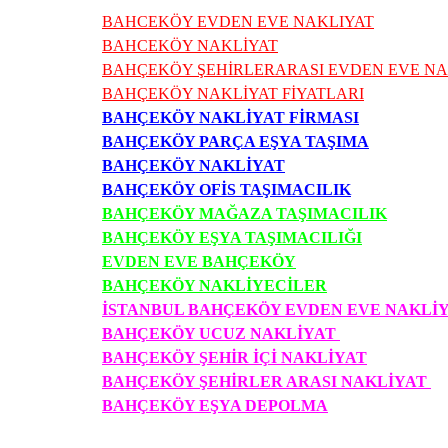
BAHCEKÖY EVDEN EVE NAKLIYAT
BAHCEKÖY NAKLİYAT
BAHÇEKÖY ŞEHİRLERARASI EVDEN EVE NA
BAHÇEKÖY NAKLİYAT FİYATLARI
BAHÇEKÖY NAKLİYAT FİRMASI
BAHÇEKÖY PARÇA EŞYA TAŞIMA
BAHÇEKÖY NAKLİYAT
BAHÇEKÖY OFİS TAŞIMACILIK
BAHÇEKÖY MAĞAZA TAŞIMACILIK
BAHÇEKÖY EŞYA TAŞIMACILIĞI
EVDEN EVE BAHÇEKÖY
BAHÇEKÖY NAKLİYECİLER
İSTANBUL BAHÇEKÖY EVDEN EVE NAKLİ
BAHÇEKÖY UCUZ NAKLİYAT
BAHÇEKÖY ŞEHİR İÇİ NAKLİYAT
BAHÇEKÖY ŞEHİRLER ARASI NAKLİYAT
BAHÇEKÖY EŞYA DEPOLMA