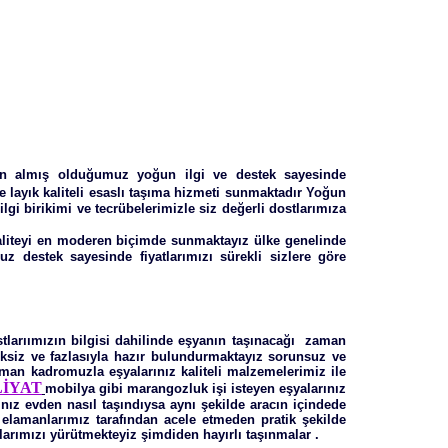
zdan almış olduğumuz yoğun ilgi ve destek sayesinde
e layık kaliteli esaslı taşıma hizmeti sunmaktadır Yoğun
gi birikimi ve tecrübelerimizle siz değerli dostlarımıza
kaliteyi en moderen biçimde sunmaktayız ülke genelinde
 destek sayesinde fiyatlarımızı sürekli sizlere göre
stlarıımızın bilgisi dahilinde eşyanın taşınacağı zaman
iksiz ve fazlasıyla hazır bulundurmaktayız sorunsuz ve
man kadromuzla eşyalarınız kaliteli malzemelerimiz ile
LİYAT
mobilya gibi marangozluk işi isteyen eşyalarınız
nız evden nasıl taşındıysa aynı şekilde aracın içindede
ni elamanlarımız tarafından acele etmeden pratik şekilde
arımızı yürütmekteyiz şimdiden hayırlı taşınmalar .