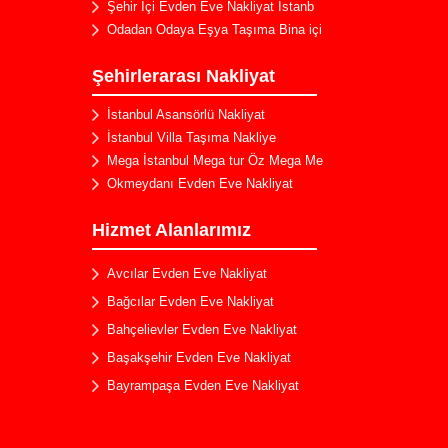
Şehir İçi Evden Eve Nakliyat İstanb
Odadan Odaya Eşya Taşıma Bina içi
Şehirlerarası Nakliyat
Bahçeşehir Evden Eve Nakliyat
İstanbul Asansörlü Nakliyat
Kuleli Evden Eve Nakliyat
İstanbul Villa Taşıma Nakliye
Mega İstanbul Mega tur Öz Mega Me
Kartal Evden Eve Nakliyat
Okmeydanı Evden Eve Nakliyat
Silivri Evden Eve Nakliyat
Arnavutköy Evden Eve Nakliyat
Hizmet Alanlarımız
Zümrütevler Evden Eve Nakliyat
Avcılar Evden Eve Nakliyat
Bağcılar Evden Eve Nakliyat
Bahçelievler Evden Eve Nakliyat
Başakşehir Evden Eve Nakliyat
Bayrampaşa Evden Eve Nakliyat
Beşiktaş Evden Eve Nakliyat
Kayaşehir Evden Eve Nakliyat