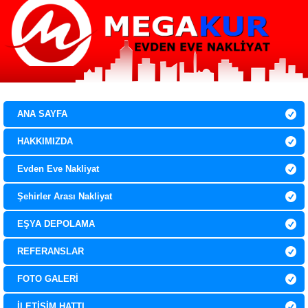
0 532 067 9136
0 850 307 21 29
ANA SAYFA
HAKKIMIZDA
Evden Eve Nakliyat
Şehirler Arası Nakliyat
EŞYA DEPOLAMA
REFERANSLAR
FOTO GALERİ
İLETİŞİM HATTI