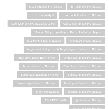
İstanbul Evden Eve Nakliyat
En İyi Evden Eve Nakliyat
Evden Eve Nakliyat
Eski İstanbul Evden Eve Nakliyat
Şehir İçi Evden Eve Nakliyat İstanbul
Uluslararası Evden Eve Nakliyat
Odadan Odaya Eşya Taşıma Bina içi Evden Eve Taşıma
İstanbul Villa Taşıma Nakliye
İstanbul Asansörlü Nakliyat
Mega İstanbul Mega tur Öz Mega Meganet Evden Eve Nakliyat
Arnavutköy Evden Eve Nakliyat
Okmeydanı Evden Eve Nakliyat
Avcılar Evden Eve Nakliyat
Zümrütevler Evden Eve Nakliyat
Bahçelievler Evden Eve Nakliyat
Bağcılar Evden Eve Nakliyat
Bayrampaşa Evden Eve Nakliyat
Başakşehir Evden Eve Nakliyat
Evden Eve Nakliyat
Beşiktaş Evden Eve Nakliyat
EŞYA DEPOLAMA
Şehirler Arası Nakliyat
Eşya Depolama İstanbul