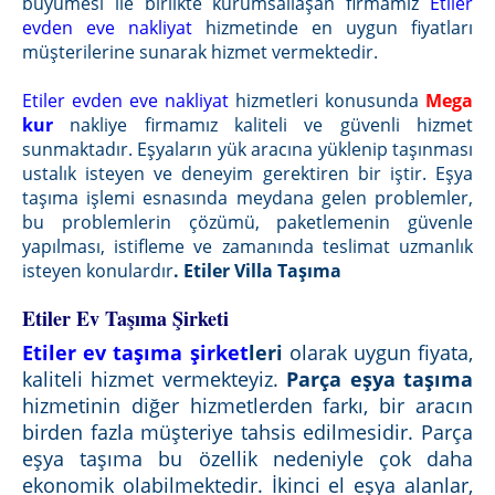
büyümesi ile birlikte kurumsallaşan firmamız
Etiler
evden eve nakliyat
hizmetinde en uygun fiyatları
müşterilerine sunarak hizmet vermektedir.
Etiler evden eve nakliyat
hizmetleri konusunda
Mega
kur
nakliye firmamız kaliteli ve güvenli hizmet
sunmaktadır. Eşyaların yük aracına yüklenip taşınması
ustalık isteyen ve deneyim gerektiren bir iştir. Eşya
taşıma işlemi esnasında meydana gelen problemler,
bu problemlerin çözümü, paketlemenin güvenle
yapılması, istifleme ve zamanında teslimat uzmanlık
isteyen konulardır
. Etiler Villa Taşıma
Etiler Ev Taşıma Şirketi
Etiler ev taşıma şirket
leri
olarak uygun fiyata,
kaliteli hizmet vermekteyiz.
Parça eşya taşıma
hizmetinin diğer hizmetlerden farkı, bir aracın
birden fazla müşteriye tahsis edilmesidir. Parça
eşya taşıma bu özellik nedeniyle çok daha
ekonomik olabilmektedir. İkinci el eşya alanlar,