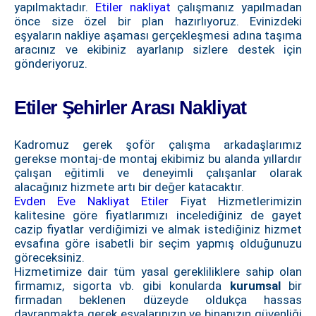
yapılmaktadır.
Etiler nakliyat
çalışmanız yapılmadan
önce size özel bir plan hazırlıyoruz. Evinizdeki
eşyaların nakliye aşaması gerçekleşmesi adına taşıma
aracınız ve ekibiniz ayarlanıp sizlere destek için
gönderiyoruz.
Etiler Şehirler Arası Nakliyat
Kadromuz gerek şoför çalışma arkadaşlarımız
gerekse montaj-de montaj ekibimiz bu alanda yıllardır
çalışan eğitimli ve deneyimli çalışanlar olarak
alacağınız hizmete artı bir değer katacaktır.
Evden Eve Nakliyat Etiler
Fiyat Hizmetlerimizin
kalitesine göre fiyatlarımızı incelediğiniz de gayet
cazip fiyatlar verdiğimizi ve almak istediğiniz hizmet
evsafına göre isabetli bir seçim yapmış olduğunuzu
göreceksiniz.
Hizmetimize dair tüm yasal gerekliliklere sahip olan
firmamız, sigorta vb. gibi konularda
kurumsal
bir
firmadan beklenen düzeyde oldukça hassas
davranmakta gerek eşyalarınızın ve binanızın güvenliği