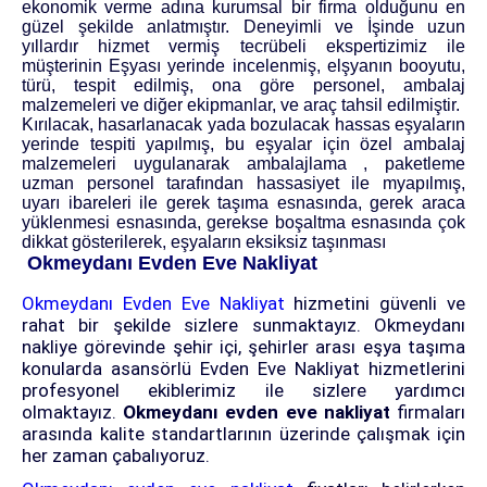
ekonomik verme adına kurumsal bir firma olduğunu en
güzel şekilde anlatmıştır. Deneyimli ve İşinde uzun
yıllardır hizmet vermiş tecrübeli ekspertizimiz ile
müşterinin Eşyası yerinde incelenmiş, elşyanın booyutu,
türü, tespit edilmiş, ona göre personel, ambalaj
malzemeleri ve diğer ekipmanlar, ve araç tahsil edilmiştir.
Kırılacak, hasarlanacak yada bozulacak hassas eşyaların
yerinde tespiti yapılmış, bu eşyalar için özel ambalaj
malzemeleri uygulanarak ambalajlama , paketleme
uzman personel tarafından hassasiyet ile myapılmış,
uyarı ibareleri ile gerek taşıma esnasında, gerek araca
yüklenmesi esnasında, gerekse boşaltma esnasında çok
dikkat gösterilerek, eşyaların eksiksiz taşınması
Okmeydanı Evden Eve Nakliyat
Okmeydanı Evden Eve Nakliyat
hizmetini güvenli ve
rahat bir şekilde sizlere sunmaktayız. Okmeydanı
nakliye görevinde şehir içi, şehirler arası eşya taşıma
konularda asansörlü Evden Eve Nakliyat hizmetlerini
profesyonel ekiblerimiz ile sizlere yardımcı
olmaktayız.
Okmeydanı evden eve nakliyat
firmaları
arasında kalite standartlarının üzerinde çalışmak için
her zaman çabalıyoruz.