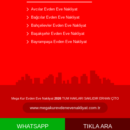
Zümrütevler Evden Eve Nakliyat
Avcılar Evden Eve Nakliyat
Bağcılar Evden Eve Nakliyat
Bahçelievler Evden Eve Nakliyat
Başakşehir Evden Eve Nakliyat
Bayrampaşa Evden Eve Nakliyat
Beşiktaş Evden Eve Nakliyat
Kayaşehir Evden Eve Nakliyat
Çekmeköy Evden Eve Nakliyat
Kadıköy Evden Eve Nakliyat
Sancaktepe Evden Eve Nakliyat
Sultanbeyli Evden Eve Nakliyat
Gebze Evden Eve Nakliyat
Mega Kur Evden Eve Nakliyat
2026
TUM HAKLARI SAKLIDIR ERHAN ÇİTO
Şile Evden Eve Nakliyat
www.megakurevdenevenakliyat.com.tr
Göztepe Evden Eve Nakliyat
Dudullu Evden Eve Nakliyat
WHATSAPP
TIKLA ARA