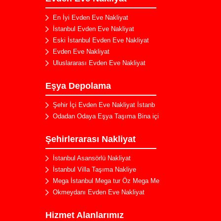
En İyi Evden Eve Nakliyat
İstanbul Evden Eve Nakliyat
Eski İstanbul Evden Eve Nakliyat
Evden Eve Nakliyat
Uluslararası Evden Eve Nakliyat
Eşya Depolama
Şehir İçi Evden Eve Nakliyat İstanb
Odadan Odaya Eşya Taşıma Bina içi
Şehirlerarası Nakliyat
Bahçeşehir Evden Eve Nakliyat
İstanbul Asansörlü Nakliyat
Kuleli Evden Eve Nakliyat
İstanbul Villa Taşıma Nakliye
Mega İstanbul Mega tur Öz Mega Me
Kartal Evden Eve Nakliyat
Okmeydanı Evden Eve Nakliyat
Silivri Evden Eve Nakliyat
Arnavutköy Evden Eve Nakliyat
Hizmet Alanlarımız