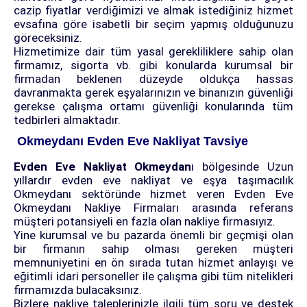
cazip fiyatlar verdiğimizi ve almak istediğiniz hizmet
evsafına göre isabetli bir seçim yapmış olduğunuzu
göreceksiniz.
Hizmetimize dair tüm yasal gerekliliklere sahip olan
firmamız, sigorta vb. gibi konularda kurumsal bir
firmadan beklenen düzeyde oldukça hassas
davranmakta gerek eşyalarınızın ve binanızın güvenliği
gerekse çalışma ortamı güvenliği konularında tüm
tedbirleri almaktadır.
Okmeydanı Evden Eve Nakliyat Tavsiye
Evden Eve Nakliyat Okmeydan
ı bölgesinde Uzun
yıllardır evden eve nakliyat ve eşya taşımacılık
Okmeydanı sektöründe hizmet veren Evden Eve
Okmeydanı Nakliye Firmaları arasında referans
müşteri potansiyeli en fazla olan nakliye firmasıyız.
Yine kurumsal ve bu pazarda önemli bir geçmişi olan
bir firmanın sahip olması gereken müşteri
memnuniyetini en ön sırada tutan hizmet anlayışı ve
eğitimli idari personeller ile çalışma gibi tüm nitelikleri
firmamızda bulacaksınız.
Bizlere nakliye taleplerinizle ilgili tüm soru ve destek