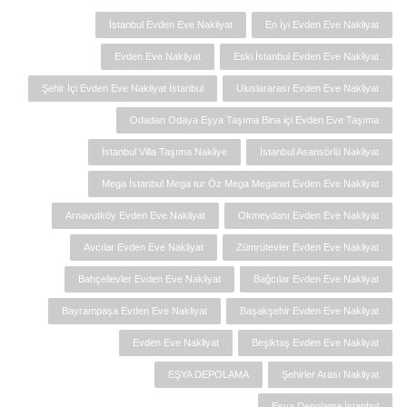
İstanbul Evden Eve Nakliyat
En İyi Evden Eve Nakliyat
Evden Eve Nakliyat
Eski İstanbul Evden Eve Nakliyat
Şehir İçi Evden Eve Nakliyat İstanbul
Uluslararası Evden Eve Nakliyat
Odadan Odaya Eşya Taşıma Bina içi Evden Eve Taşıma
İstanbul Villa Taşıma Nakliye
İstanbul Asansörlü Nakliyat
Mega İstanbul Mega tur Öz Mega Meganet Evden Eve Nakliyat
Arnavutköy Evden Eve Nakliyat
Okmeydanı Evden Eve Nakliyat
Avcılar Evden Eve Nakliyat
Zümrütevler Evden Eve Nakliyat
Bahçelievler Evden Eve Nakliyat
Bağcılar Evden Eve Nakliyat
Bayrampaşa Evden Eve Nakliyat
Başakşehir Evden Eve Nakliyat
Evden Eve Nakliyat
Beşiktaş Evden Eve Nakliyat
EŞYA DEPOLAMA
Şehirler Arası Nakliyat
Eşya Depolama İstanbul