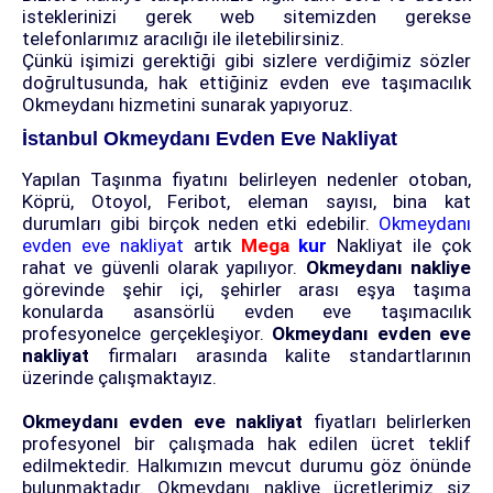
isteklerinizi gerek web sitemizden gerekse
telefonlarımız aracılığı ile iletebilirsiniz.
Çünkü işimizi gerektiği gibi sizlere verdiğimiz sözler
doğrultusunda, hak ettiğiniz evden eve taşımacılık
Okmeydanı hizmetini sunarak yapıyoruz.
İstanbul Okmeydanı Evden Eve Nakliyat
Yapılan Taşınma fiyatını belirleyen nedenler otoban,
Köprü, Otoyol, Feribot, eleman sayısı, bina kat
durumları gibi birçok neden etki edebilir.
Okmeydanı
evden eve nakliyat
artık
Mega
kur
Nakliyat ile çok
rahat ve güvenli olarak yapılıyor.
Okmeydanı nakliye
görevinde şehir içi, şehirler arası eşya taşıma
konularda asansörlü evden eve taşımacılık
profesyonelce gerçekleşiyor.
Okmeydanı evden eve
nakliyat
firmaları arasında kalite standartlarının
üzerinde çalışmaktayız.
Okmeydanı evden eve nakliyat
fiyatları belirlerken
profesyonel bir çalışmada hak edilen ücret teklif
edilmektedir. Halkımızın mevcut durumu göz önünde
bulunmaktadır. Okmeydanı nakliye ücretlerimiz siz