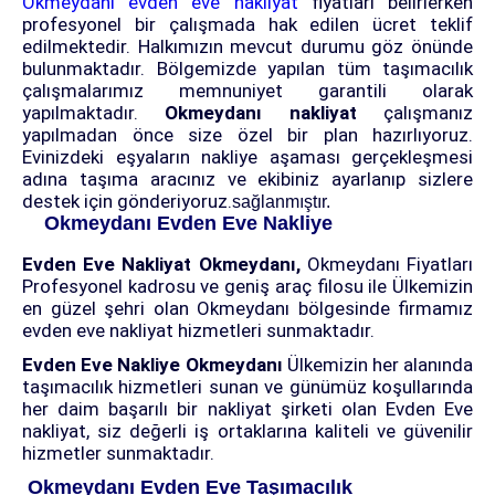
Okmeydanı evden eve nakliyat
fiyatları belirlerken
profesyonel bir çalışmada hak edilen ücret teklif
edilmektedir. Halkımızın mevcut durumu göz önünde
bulunmaktadır. Bölgemizde yapılan tüm taşımacılık
çalışmalarımız memnuniyet garantili olarak
yapılmaktadır.
Okmeydanı nakliyat
çalışmanız
yapılmadan önce size özel bir plan hazırlıyoruz.
Evinizdeki eşyaların nakliye aşaması gerçekleşmesi
adına taşıma aracınız ve ekibiniz ayarlanıp sizlere
destek için gönderiyoruz.
sağlanmıştır.
Okmeydanı Evden Eve Nakliye
Evden Eve Nakliyat Okmeydanı,
Okmeydanı Fiyatları
Profesyonel kadrosu ve geniş araç filosu ile Ülkemizin
en güzel şehri olan Okmeydanı bölgesinde firmamız
evden eve nakliyat hizmetleri sunmaktadır.
Evden Eve Nakliye Okmeydanı
Ülkemizin her alanında
taşımacılık hizmetleri sunan ve günümüz koşullarında
her daim başarılı bir nakliyat şirketi olan Evden Eve
nakliyat, siz değerli iş ortaklarına kaliteli ve güvenilir
hizmetler sunmaktadır.
Okmeydanı Evden Eve Taşımacılık