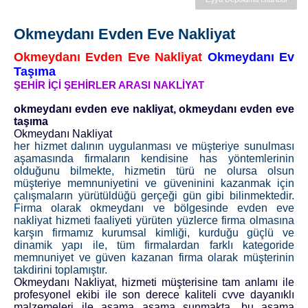
Okmeydanı Evden Eve Nakliyat
Okmeydanı Evden Eve Nakliyat
Okmeydanı Ev
Taşıma
ŞEHİR İÇİ ŞEHİRLER ARASI NAKLİYAT
okmeydanı evden eve nakliyat, okmeydanı evden eve
taşıma
Okmeydanı Nakliyat
her hizmet dalının uygulanması ve müşteriye sunulması
aşamasında firmaların kendisine has yöntemlerinin
olduğunu bilmekte, hizmetin türü ne olursa olsun
müşteriye memnuniyetini ve güveninini kazanmak için
çalışmaların yürütüldüğü gerçeği gün gibi bilinmektedir.
Firma olarak okmeydanı ve bölgesinde evden eve
nakliyat hizmeti faaliyeti yürüten yüzlerce firma olmasına
karşın firmamız kurumsal kimliği, kurduğu güçlü ve
dinamik yapı ile, tüm firmalardan farklı kategoride
memnuniyet ve güven kazanan firma olarak müşterinin
takdirini toplamıştır.
Okmeydanı Nakliyat, hizmeti müşterisine tam anlamı ile
profesyonel ekibi ile son derece kaliteli cvve dayanıklı
malzemeleri ile aşama aşama sunmakta, bu aşama