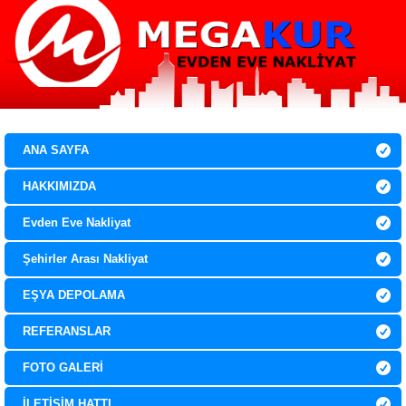
0 532 067 9136
0 850 307 21 29
ANA SAYFA
HAKKIMIZDA
Evden Eve Nakliyat
Şehirler Arası Nakliyat
EŞYA DEPOLAMA
REFERANSLAR
FOTO GALERİ
İLETİŞİM HATTI