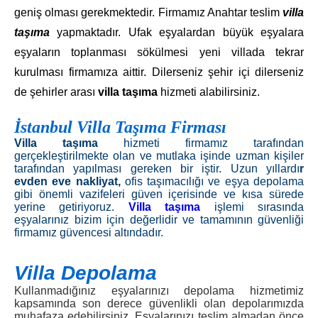
geniş olması gerekmektedir. Firmamız Anahtar teslim
villa
taşıma
yapmaktadır. Ufak eşyalardan büyük eşyalara
eşyaların toplanması sökülmesi yeni villada tekrar
kurulması firmamıza aittir. Dilerseniz şehir içi dilerseniz
de şehirler arası
villa taşıma
hizmeti alabilirsiniz.
İstanbul Villa Taşıma Firması
Villa taşıma
hizmeti firmamız tarafından
gerçekleştirilmekte olan ve mutlaka işinde uzman kişiler
tarafından yapılması gereken bir iştir. Uzun yıllardı
r
evden eve nakliyat,
ofis taşımacılığı ve eşya depolama
gibi önemli vazifeleri güven içerisinde ve kısa sürede
yerine getiriyoruz.
Villa taşıma
işlemi sırasında
eşyalarınız bizim için değerlidir ve tamamının güvenliği
firmamız güvencesi altındadır.
Villa Depolama
Kullanmadığınız eşyalarınızı depolama hizmetimiz
kapsamında son derece güvenlikli olan depolarımızda
muhafaza edebilirsiniz. Eşyalarınızı teslim almadan önce