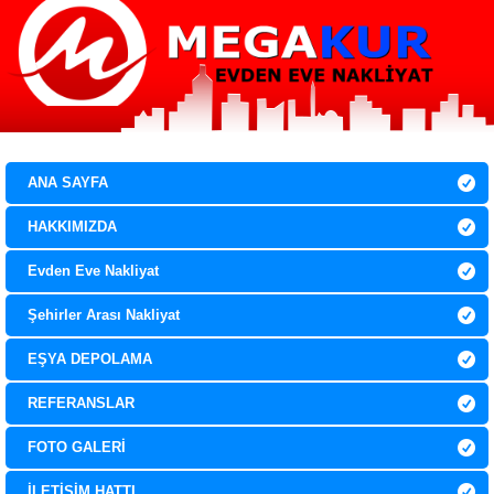
0 532 067 9136
0 850 307 21 29
ANA SAYFA
HAKKIMIZDA
Evden Eve Nakliyat
Şehirler Arası Nakliyat
EŞYA DEPOLAMA
REFERANSLAR
FOTO GALERİ
İLETİŞİM HATTI