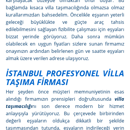
karşılayacak düzeyde olmaktan onur duyar. Bu
bağlamda kısaca villa taşımacılığında olmazsa olmaz
kurallarımızdan bahsedelim. Öncelikle eşyanın yeterli
geleceği büyüklükte ve güçte araç tahsis
edilebilmesini sağlayan fizibilite çalışması için eşyaları
bizzat yerinde görüyoruz. Daha sonra mümkün
olabilecek en uygun fiyatları sizlere sunan firmamız
onayınızın ardından belirlenen gün ve saatte eşyaları
almak üzere verilen adrese ulaşıyoruz.
İSTANBUL PROFESYONEL VİLLA
TAŞIMA FİRMASI
Her şeyden önce müşteri memnuniyetinin esas
alındığı firmamızın prensipleri doğrultusunda
villa
taşımacılığı
nı son derece modern bir hizmet
anlayışıyla yürütüyoruz. Bu çerçevede birbirinden
değerli eşyaların oldukça dikkatli bir şekilde
taşınmasından tutunda, eşyaların indirileceği yerin