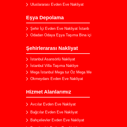
Uluslararası Evden Eve Nakliyat
Eşya Depolama
Şehir İçi Evden Eve Nakliyat İstanb
Odadan Odaya Eşya Taşıma Bina içi
Şehirlerarası Nakliyat
Bahçeşehir Evden Eve Nakliyat
İstanbul Asansörlü Nakliyat
Kuleli Evden Eve Nakliyat
İstanbul Villa Taşıma Nakliye
Mega İstanbul Mega tur Öz Mega Me
Kartal Evden Eve Nakliyat
Okmeydanı Evden Eve Nakliyat
Silivri Evden Eve Nakliyat
Arnavutköy Evden Eve Nakliyat
Hizmet Alanlarımız
Zümrütevler Evden Eve Nakliyat
Avcılar Evden Eve Nakliyat
Bağcılar Evden Eve Nakliyat
Bahçelievler Evden Eve Nakliyat