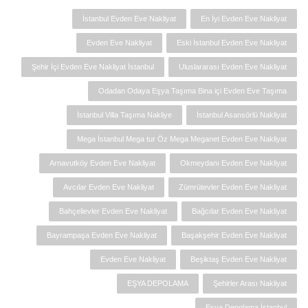
İstanbul Evden Eve Nakliyat
En İyi Evden Eve Nakliyat
Evden Eve Nakliyat
Eski İstanbul Evden Eve Nakliyat
Şehir İçi Evden Eve Nakliyat İstanbul
Uluslararası Evden Eve Nakliyat
Odadan Odaya Eşya Taşıma Bina içi Evden Eve Taşıma
İstanbul Villa Taşıma Nakliye
İstanbul Asansörlü Nakliyat
Mega İstanbul Mega tur Öz Mega Meganet Evden Eve Nakliyat
Arnavutköy Evden Eve Nakliyat
Okmeydanı Evden Eve Nakliyat
Avcılar Evden Eve Nakliyat
Zümrütevler Evden Eve Nakliyat
Bahçelievler Evden Eve Nakliyat
Bağcılar Evden Eve Nakliyat
Bayrampaşa Evden Eve Nakliyat
Başakşehir Evden Eve Nakliyat
Evden Eve Nakliyat
Beşiktaş Evden Eve Nakliyat
EŞYA DEPOLAMA
Şehirler Arası Nakliyat
Eşya Depolama İstanbul