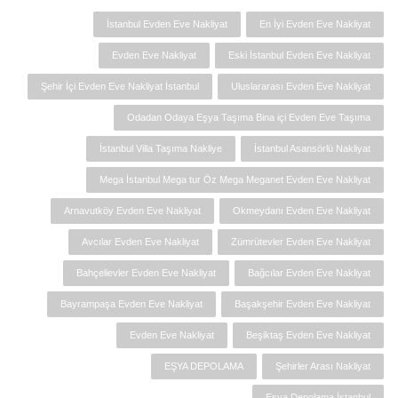
İstanbul Evden Eve Nakliyat
En İyi Evden Eve Nakliyat
Evden Eve Nakliyat
Eski İstanbul Evden Eve Nakliyat
Şehir İçi Evden Eve Nakliyat İstanbul
Uluslararası Evden Eve Nakliyat
Odadan Odaya Eşya Taşıma Bina içi Evden Eve Taşıma
İstanbul Villa Taşıma Nakliye
İstanbul Asansörlü Nakliyat
Mega İstanbul Mega tur Öz Mega Meganet Evden Eve Nakliyat
Arnavutköy Evden Eve Nakliyat
Okmeydanı Evden Eve Nakliyat
Avcılar Evden Eve Nakliyat
Zümrütevler Evden Eve Nakliyat
Bahçelievler Evden Eve Nakliyat
Bağcılar Evden Eve Nakliyat
Bayrampaşa Evden Eve Nakliyat
Başakşehir Evden Eve Nakliyat
Evden Eve Nakliyat
Beşiktaş Evden Eve Nakliyat
EŞYA DEPOLAMA
Şehirler Arası Nakliyat
Eşya Depolama İstanbul