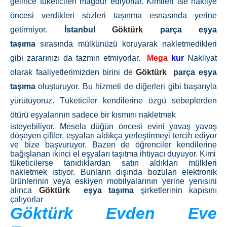
gelince tüketicileri mağdur ediyorlar. Kimileri ise nakliye
öncesi verdikleri sözleri taşınma esnasında yerine
getirmiyor.
İstanbul
Göktürk
parça eşya
taşıma
sırasında mülkünüzü koruyarak nakletmedikleri
gibi zararınızı da tazmin etmiyorlar.
Mega
kur
Nakliyat
olarak faaliyetlerimizden birini de
Göktürk
parça eşya
taşıma
oluşturuyor. Bu hizmeti de diğerleri gibi başarıyla
yürütüyoruz. Tüketiciler kendilerine özgü sebeplerden
ötürü eşyalarının sadece bir kısmını nakletmek
isteyebiliyor. Mesela düğün öncesi evini yavaş yavaş
döşeyen çiftler, eşyaları aldıkça yerleştirmeyi tercih ediyor
ve bize başvuruyor. Bazen de öğrenciler kendilerine
bağışlanan ikinci el eşyaları taşıtma ihtiyacı duyuyor. Kimi
tüketicilerse tanıdıklardan satın aldıkları mülkleri
nakletmek istiyor. Bunların dışında bozulan elektronik
ürünlerinin veya eskiyen mobilyalarının yerine yenisini
alınca
Göktürk
eşya taşıma
şirketlerinin kapısını
çalıyorlar
Göktürk Evden Eve