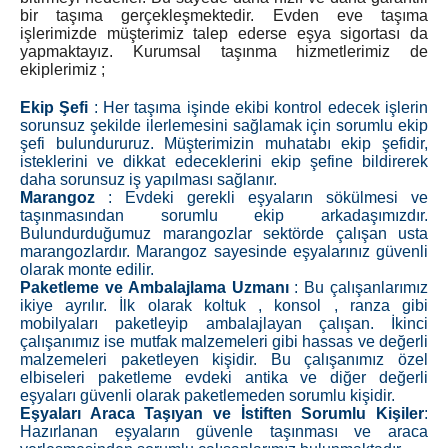
bir taşıma gerçekleşmektedir. Evden eve taşıma
işlerimizde müşterimiz talep ederse eşya sigortası da
yapmaktayız. Kurumsal taşınma hizmetlerimiz de
ekiplerimiz ;
Ekip Şefi
: Her taşıma işinde ekibi kontrol edecek işlerin
sorunsuz şekilde ilerlemesini sağlamak için sorumlu ekip
şefi bulundururuz. Müşterimizin muhatabı ekip şefidir,
isteklerini ve dikkat edeceklerini ekip şefine bildirerek
daha sorunsuz iş yapılması sağlanır.
Marangoz
: Evdeki gerekli eşyaların sökülmesi ve
taşınmasından sorumlu ekip arkadaşımızdır.
Bulundurduğumuz marangozlar sektörde çalışan usta
marangozlardır. Marangoz sayesinde eşyalarınız güvenli
olarak monte edilir.
Paketleme ve Ambalajlama Uzmanı
: Bu çalışanlarımız
ikiye ayrılır. İlk olarak koltuk , konsol , ranza gibi
mobilyaları paketleyip ambalajlayan çalışan. İkinci
çalışanımız ise mutfak malzemeleri gibi hassas ve değerli
malzemeleri paketleyen kişidir. Bu çalışanımız özel
elbiseleri paketleme evdeki antika ve diğer değerli
eşyaları güvenli olarak paketlemeden sorumlu kişidir.
Eşyaları Araca Taşıyan ve İstiften Sorumlu Kişiler
:
Hazırlanan eşyaların güvenle taşınması ve araca