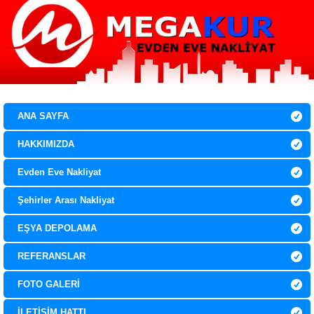
0 532 067 9136
0 850 307 21 29
ANA SAYFA
HAKKIMIZDA
Evden Eve Nakliyat
Şehirler Arası Nakliyat
EŞYA DEPOLAMA
REFERANSLAR
FOTO GALERİ
İLETİŞİM HATTI