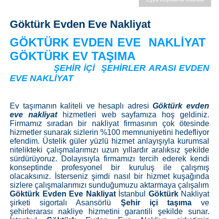
Göktürk Evden Eve Nakliyat
GÖKTÜRK EVDEN EVE NAKLİYAT
GÖKTÜRK EV TAŞIMA
ŞEHİR İÇİ ŞEHİRLER ARASI EVDEN
EVE NAKLİYAT
Ev taşımanın kaliteli ve hesaplı adresi
Göktürk evden
eve nakliyat
hizmetleri web sayfamıza hoş geldiniz.
Firmamız sıradan bir nakliyat firmasının çok ötesinde
hizmetler sunarak sizlerin %100 memnuniyetini hedefliyor
efendim. Üstelik güler yüzlü hizmet anlayışıyla kurumsal
nitelikteki çalışmalarımızı uzun yıllardır aralıksız şekilde
sürdürüyoruz. Dolayısıyla firmamızı tercih ederek kendi
konseptinde profesyonel bir kuruluş ile çalışmış
olacaksınız. İsterseniz şimdi nasıl bir hizmet kuşağında
sizlere çalışmalarımızı sunduğumuzu aktarmaya çalışalım
Göktürk Evden Eve Nakliyat
İstanbul
Göktürk
Nakliyat
şirketi sigortalı Asansörlü
Şehir içi taşıma
ve
şehirlerarası nakliye hizmetini garantili şekilde sunar.