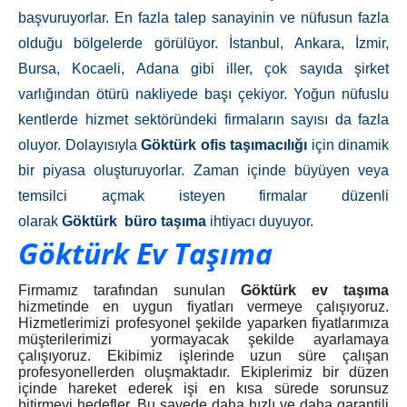
başvuruyorlar. En fazla talep sanayinin ve nüfusun fazla
olduğu bölgelerde görülüyor. İstanbul, Ankara, İzmir,
Bursa, Kocaeli, Adana gibi iller, çok sayıda şirket
varlığından ötürü nakliyede başı çekiyor. Yoğun nüfuslu
kentlerde hizmet sektöründeki firmaların sayısı da fazla
oluyor. Dolayısıyla
Göktürk
ofis taşımacılığı
için dinamik
bir piyasa oluşturuyorlar. Zaman içinde büyüyen veya
temsilci açmak isteyen firmalar düzenli
olarak
Göktürk
büro taşıma
ihtiyacı duyuyor.
Göktürk Ev Taşıma
Firmamız tarafından sunulan
Göktürk ev taşıma
hizmetinde en uygun fiyatları vermeye çalışıyoruz.
Hizmetlerimizi profesyonel şekilde yaparken fiyatlarımıza
müşterilerimizi yormayacak şekilde ayarlamaya
çalışıyoruz. Ekibimiz işlerinde uzun süre çalışan
profesyonellerden oluşmaktadır. Ekiplerimiz bir düzen
içinde hareket ederek işi en kısa sürede sorunsuz
bitirmeyi hedefler. Bu sayede daha hızlı ve daha garantili