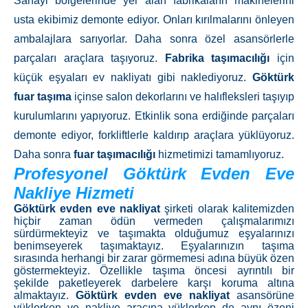
Sanayi bölgelerinde yer alan fabrikaların makinelerini
usta ekibimiz demonte ediyor. Onları kırılmalarını önleyen
ambalajlara sarıyorlar. Daha sonra özel asansörlerle
parçaları araçlara taşıyoruz.
Fabrika taşımacılığı
için
küçük eşyaları ev nakliyatı gibi naklediyoruz.
Göktürk
fuar taşıma
içinse salon dekorlarını ve halıfleksleri taşıyıp
kurulumlarını yapıyoruz. Etkinlik sona erdiğinde parçaları
demonte ediyor, forkliftlerle kaldırıp araçlara yüklüyoruz.
Daha sonra
fuar taşımacılığı
hizmetimizi tamamlıyoruz.
Profesyonel Göktürk Evden Eve
Nakliye Hizmeti
Göktürk evden eve nakliyat
şirketi olarak kalitemizden
hiçbir zaman ödün vermeden çalışmalarımızı
sürdürmekteyiz ve taşımakta olduğumuz eşyalarınızı
benimseyerek taşımaktayız. Eşyalarınızın taşıma
sırasında herhangi bir zarar görmemesi adına büyük özen
göstermekteyiz. Özellikle taşıma öncesi ayrıntılı bir
şekilde
paketleyerek darbelere karşı koruma altına
almaktayız.
Göktürk evden eve nakliyat
asansörüne
yüklerken ve nakliye aracına yüklerken de aynı özeni