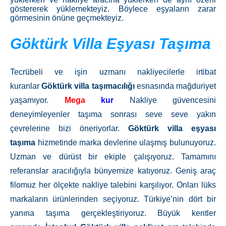
göstererek yüklemekteyiz. Böylece eşyaların zarar
görmesinin önüne geçmekteyiz.
Göktürk Villa Eşyası Taşıma
Tecrübeli ve işin uzmanı nakliyecilerle irtibat
kuranlar
Göktürk
villa taşımacılığı
esnasında mağduriyet
yaşamıyor.
Mega
kur
Nakliye güvencesini
deneyimleyenler taşıma sonrası seve seve yakın
çevrelerine bizi öneriyorlar.
Göktürk
villa eşyası
taşıma
hizmetinde marka devlerine ulaşmış bulunuyoruz.
Uzman ve dürüst bir ekiple çalışıyoruz. Tamamını
referanslar aracılığıyla bünyemize katıyoruz. Geniş araç
filomuz her ölçekte nakliye talebini karşılıyor. Onları lüks
markaların ürünlerinden seçiyoruz. Türkiye’nin dört bir
yanına taşıma gerçekleştiriyoruz. Büyük kentler