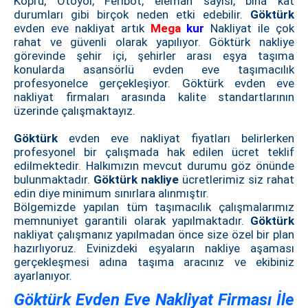
Köprü, Otoyol, Feribot, eleman sayısı, bina kat
durumları gibi birçok neden etki edebilir.
Göktürk
evden eve nakliyat artık
Mega
kur
Nakliyat ile çok
rahat ve güvenli olarak yapılıyor. Göktürk nakliye
görevinde şehir içi, şehirler arası eşya taşıma
konularda asansörlü evden eve taşımacılık
profesyonelce gerçekleşiyor. Göktürk evden eve
nakliyat firmaları arasında kalite standartlarının
üzerinde çalışmaktayız.
Göktürk
evden eve nakliyat fiyatları belirlerken
profesyonel bir çalışmada hak edilen ücret teklif
edilmektedir. Halkımızın mevcut durumu göz önünde
bulunmaktadır.
Göktürk nakliye
ücretlerimiz siz rahat
edin diye minimum sınırlara alınmıştır.
Bölgemizde yapılan tüm taşımacılık çalışmalarımız
memnuniyet garantili olarak yapılmaktadır.
Göktürk
nakliyat çalışmanız yapılmadan önce size özel bir plan
hazırlıyoruz. Evinizdeki eşyaların nakliye aşaması
gerçekleşmesi adına taşıma aracınız ve ekibiniz
ayarlanıyor.
Göktürk Evden Eve Nakliyat Firması İle