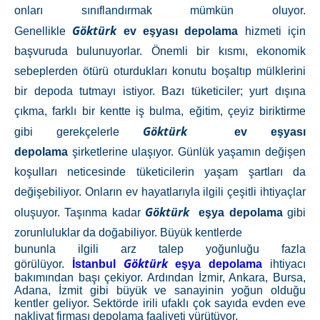
onları sınıflandırmak mümkün oluyor.
Göktürk
Genellikle
ev eşyası depolama
hizmeti için
başvuruda bulunuyorlar. Önemli bir kısmı, ekonomik
sebeplerden ötürü oturdukları konutu boşaltıp mülklerini
bir depoda tutmayı istiyor. Bazı tüketiciler; yurt dışına
çıkma, farklı bir kentte iş bulma, eğitim, çeyiz biriktirme
Göktürk
gibi gerekçelerle
ev eşyası
depolama
şirketlerine ulaşıyor. Günlük yaşamın değişen
koşulları neticesinde tüketicilerin yaşam şartları da
değişebiliyor. Onların ev hayatlarıyla ilgili çeşitli ihtiyaçlar
Göktürk
oluşuyor. Taşınma kadar
eşya depolama
gibi
zorunluluklar da doğabiliyor. Büyük kentlerde
bununla ilgili arz talep yoğunluğu fazla
Göktürk
görülüyor.
İstanbul
eşya depolama
ihtiyacı
bakımından başı çekiyor. Ardından İzmir, Ankara, Bursa,
Adana, İzmit gibi büyük ve sanayinin yoğun olduğu
kentler geliyor. Sektörde irili ufaklı çok sayıda evden eve
nakliyat firması depolama faaliyeti yürütüyor.