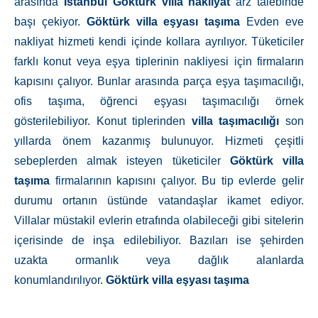
arasında
İstanbul
Göktürk
villa nakliyat
arz talebinde
başı çekiyor.
Göktürk
villa eşyası taşıma
Evden eve
nakliyat hizmeti kendi içinde kollara ayrılıyor. Tüketiciler
farklı konut veya eşya tiplerinin nakliyesi için firmaların
kapısını çalıyor. Bunlar arasında parça eşya taşımacılığı,
ofis taşıma, öğrenci eşyası taşımacılığı örnek
gösterilebiliyor. Konut tiplerinden
villa taşımacılığı
son
yıllarda önem kazanmış bulunuyor. Hizmeti çeşitli
sebeplerden almak isteyen tüketiciler
Göktürk
villa
taşıma
firmalarının kapısını çalıyor. Bu tip evlerde gelir
durumu ortanın üstünde vatandaşlar ikamet ediyor.
Villalar müstakil evlerin etrafında olabileceği gibi sitelerin
içerisinde de inşa edilebiliyor. Bazıları ise şehirden
uzakta ormanlık veya dağlık alanlarda
konumlandırılıyor.
Göktürk
villa eşyası taşıma