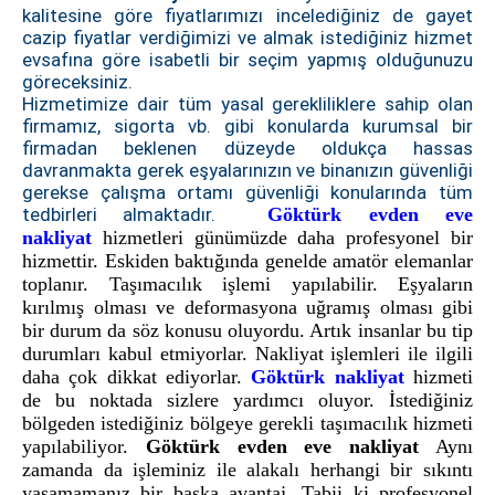
kalitesine göre fiyatlarımızı incelediğiniz de gayet
cazip fiyatlar verdiğimizi ve almak istediğiniz hizmet
evsafına göre isabetli bir seçim yapmış olduğunuzu
göreceksiniz.
Hizmetimize dair tüm yasal gerekliliklere sahip olan
firmamız, sigorta vb. gibi konularda kurumsal bir
firmadan beklenen düzeyde oldukça hassas
davranmakta gerek eşyalarınızın ve binanızın güvenliği
gerekse çalışma ortamı güvenliği konularında tüm
tedbirleri almaktadır.
Göktürk evden eve
nakliyat
hizmetleri günümüzde daha profesyonel bir
hizmettir. Eskiden baktığında genelde amatör elemanlar
toplanır. Taşımacılık işlemi yapılabilir. Eşyaların
kırılmış olması ve deformasyona uğramış olması gibi
bir durum da söz konusu oluyordu. Artık insanlar bu tip
durumları kabul etmiyorlar. Nakliyat işlemleri ile ilgili
daha çok dikkat ediyorlar.
Göktürk nakliyat
hizmeti
de bu noktada sizlere yardımcı oluyor. İstediğiniz
bölgeden istediğiniz bölgeye gerekli taşımacılık hizmeti
yapılabiliyor.
Göktürk evden eve nakliyat
Aynı
zamanda da işleminiz ile alakalı herhangi bir sıkıntı
yaşamamanız bir başka avantaj. Tabii ki profesyonel