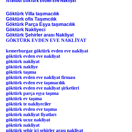
İstanbul Göktürk Evden Eve Nakliyat
Göktürk Villa taşımacılık
Göktürk ofis Taşımcılık
Göktürk Parça Eşya taşımacılık
Göktürk Nakliyeci
Göktürk Şehirler arası Nakliyat
GÖKTÜRK EVDEN EVE NAKLİYAT
kemerburgaz göktürk evden eve nakliyat
göktürk evden eve nakliyat
göktürk nakliyat
göktürk nakliye
göktürk taşıma
göktürk evden eve nakliyat firması
göktürk evden eve taşımacılık
göktürk evden eve nakliyat şirketleri
göktürk parça eşya taşıma
göktürk ev taşıma
göktürk te nakliyeciler
göktürk evden eve taşıma
göktürk nakliyat fiyatları
göktürk ucuz nakliyat
göktürk nakliyat
göktürk şehir içi şehirler arası nakliyat