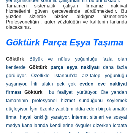
yerleşmesinden sorumlu çalışanlarımız bulunmaktadır.
Tamamen sistematik çalışan firmamız nakliyat
hizmetlerini güven çerçevesinde sürdürmektedir. Bu
yüzden sizlerde bizden aldığınız hizmetlerde
Profesyoneliğin , güler yüzlülüğün ve kalitenin farkında
olacaksınız.
Göktürk Parça Eşya Taşıma
Göktürk
Büyük ve nüfus yoğunluğu fazla olan
kentlerde
Göktürk
parça eşya nakliyatı
daha fazla
görülüyor. Özellikle İstanbul’da arz-talep yoğunluğu
yaşanıyor. İrili ufaklı pek çok
evden eve nakliyat
firması
Göktürk
bu faaliyeti yürütüyor. Öte yandan
tamamının profesyonel hizmet sunduğunu söylemek
güçleşiyor. İşini özenle yaptığını iddia eden birçok amatör
firma, hayal kırıklığı yaratıyor. İnternet siteleri ve sosyal
medya kanallarında kendilerine övgüler dizerken icraata