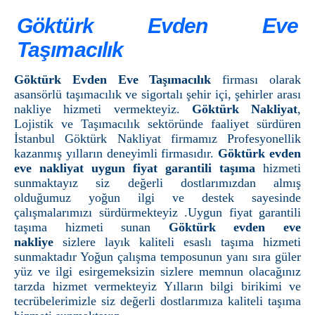
Göktürk Evden Eve
Taşımacılık
Göktürk Evden Eve Taşımacılık
firması olarak
asansörlü taşımacılık ve sigortalı şehir içi, şehirler arası
nakliye hizmeti vermekteyiz.
Göktürk Nakliyat
,
Lojistik ve Taşımacılık sektöründe faaliyet sürdüren
İstanbul Göktürk Nakliyat firmamız Profesyonellik
kazanmış yılların deneyimli firmasıdır.
Göktürk evden
eve nakliyat uygun fiyat garantili taşıma
hizmeti
sunmaktayız siz değerli dostlarımızdan almış
olduğumuz yoğun ilgi ve destek sayesinde
çalışmalarımızı sürdürmekteyiz .Uygun fiyat garantili
taşıma hizmeti sunan
Göktürk evden eve
nakliye
sizlere layık kaliteli esaslı taşıma hizmeti
sunmaktadır Yoğun çalışma temposunun yanı sıra güler
yüz ve ilgi esirgemeksizin sizlere memnun olacağınız
tarzda hizmet vermekteyiz Yılların bilgi birikimi ve
tecrübelerimizle siz değerli dostlarımıza kaliteli taşıma