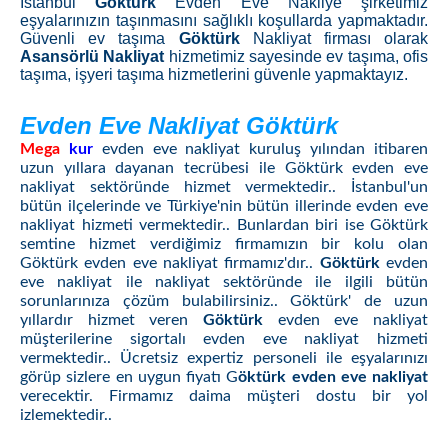
İstanbul
Göktürk
Evden Eve Nakliye şirketimiz
eşyalarınızın taşınmasını sağlıklı koşullarda yapmaktadır.
Güvenli ev taşıma
Göktürk
Nakliyat firması olarak
Asansörlü Nakliyat
hizmetimiz sayesinde ev taşıma, ofis
taşıma, işyeri taşıma hizmetlerini güvenle yapmaktayız.
Evden Eve Nakliyat Göktürk
Mega
kur
evden eve nakliyat kuruluş yılından itibaren
uzun yıllara dayanan tecrübesi ile Göktürk evden eve
nakliyat sektöründe hizmet vermektedir.. İstanbul'un
bütün ilçelerinde ve Türkiye'nin bütün illerinde evden eve
nakliyat hizmeti vermektedir.. Bunlardan biri ise Göktürk
semtine hizmet verdiğimiz firmamızın bir kolu olan
Göktürk evden eve nakliyat firmamız'dır..
Göktürk
evden
eve nakliyat ile nakliyat sektöründe ile ilgili bütün
sorunlarınıza çözüm bulabilirsiniz.. Göktürk' de uzun
yıllardır hizmet veren
Göktürk
evden eve nakliyat
müşterilerine sigortalı evden eve nakliyat hizmeti
vermektedir.. Ücretsiz expertiz personeli ile eşyalarınızı
görüp sizlere en uygun fiyatı G
öktürk evden eve nakliyat
verecektir. Firmamız daima müşteri dostu bir yol
izlemektedir..